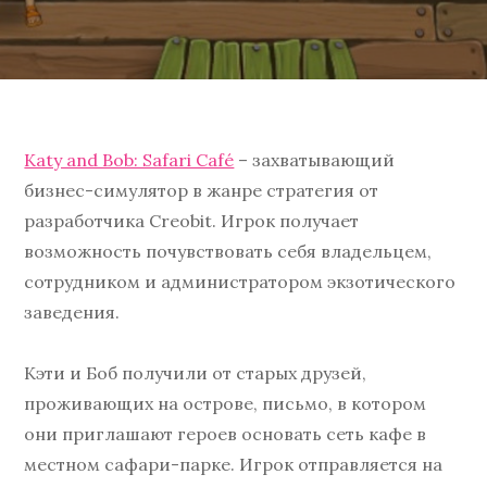
Katy and Bob: Safari Café
– захватывающий
бизнес-симулятор в жанре стратегия от
разработчика Creobit. Игрок получает
возможность почувствовать себя владельцем,
сотрудником и администратором экзотического
заведения.
Кэти и Боб получили от старых друзей,
проживающих на острове, письмо, в котором
они приглашают героев основать сеть кафе в
местном сафари-парке. Игрок отправляется на