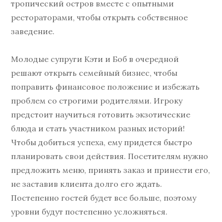
тропический остров вместе с опытными
рестораторами, чтобы открыть собственное
заведение.
Молодые супруги Кэти и Боб в очередной
решают открыть семейный бизнес, чтобы
поправить финансовое положение и избежать
проблем со строгими родителями. Игроку
предстоит научиться готовить экзотические
блюда и стать участником разных историй!
Чтобы добиться успеха, ему придется быстро
планировать свои действия. Посетителям нужно
предложить меню, принять заказ и принести его,
не заставив клиента долго его ждать.
Постепенно гостей будет все больше, поэтому
уровни будут постепенно усложняться.