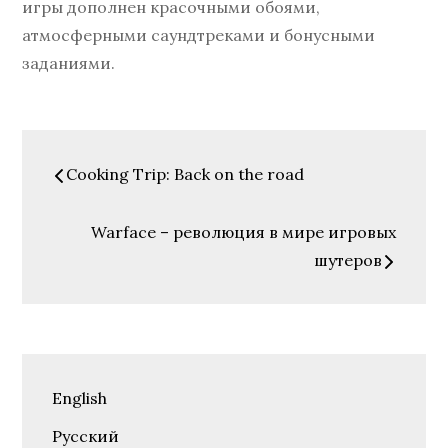
игры дополнен красочными обоями,
атмосферными саундтреками и бонусными
заданиями.
Навигация
Cooking Trip: Back on the road
по
Warface – революция в мире игровых
записям
шутеров
English
Русский