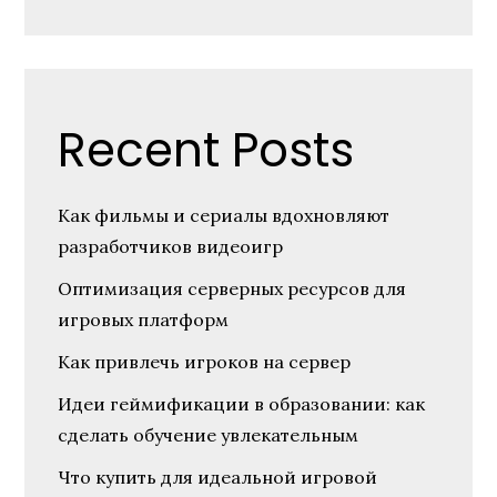
Recent Posts
Как фильмы и сериалы вдохновляют
разработчиков видеоигр
Оптимизация серверных ресурсов для
игровых платформ
Как привлечь игроков на сервер
Идеи геймификации в образовании: как
сделать обучение увлекательным
Что купить для идеальной игровой